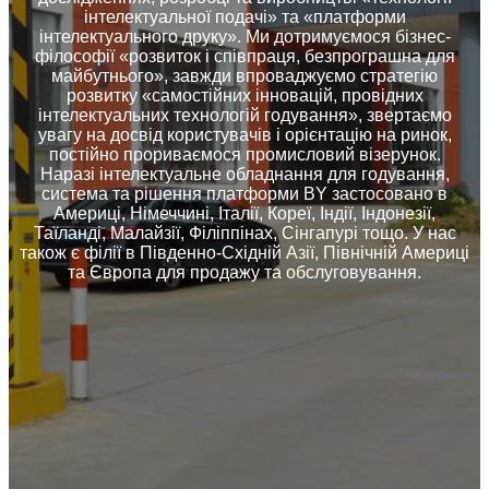
інтелектуальної подачі» та «платформи
інтелектуального друку». Ми дотримуємося бізнес-
філософії «розвиток і співпраця, безпрограшна для
майбутнього», завжди впроваджуємо стратегію
розвитку «самостійних інновацій, провідних
інтелектуальних технологій годування», звертаємо
увагу на досвід користувачів і орієнтацію на ринок,
постійно прориваємося промисловий візерунок.
Наразі інтелектуальне обладнання для годування,
система та рішення платформи BY застосовано в
Америці, Німеччині, Італії, Кореї, Індії, Індонезії,
Таїланді, Малайзії, Філіппінах, Сінгапурі тощо. У нас
також є філії в Південно-Східній Азії, Північній Америці
та Європа для продажу та обслуговування.