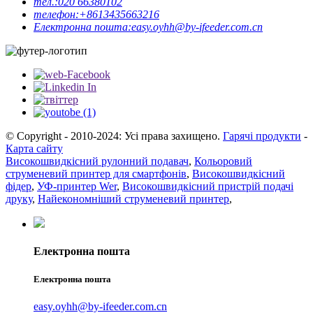
тел.:
020 66380102
телефон:
+8613435663216
Електронна пошта:
easy.oyhh@by-ifeeder.com.cn
© Copyright - 2010-2024: Усі права захищено.
Гарячі продукти
-
Карта сайту
Високошвидкісний рулонний подавач
,
Кольоровий
струменевий принтер для смартфонів
,
Високошвидкісний
фідер
,
УФ-принтер Wer
,
Високошвидкісний пристрій подачі
друку
,
Найекономніший струменевий принтер
,
Електронна пошта
Електронна пошта
easy.oyhh@by-ifeeder.com.cn