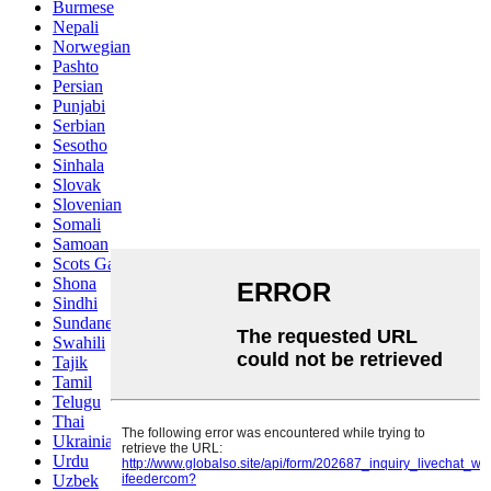
Burmese
Nepali
Norwegian
Pashto
Persian
Punjabi
Serbian
Sesotho
Sinhala
Slovak
Slovenian
Somali
Samoan
Scots Gaelic
Shona
Sindhi
Sundanese
Swahili
Tajik
Tamil
Telugu
Thai
Ukrainian
Urdu
Uzbek