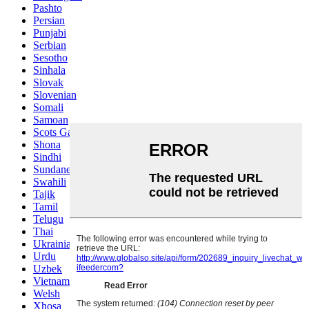
Pashto
Persian
Punjabi
Serbian
Sesotho
Sinhala
Slovak
Slovenian
Somali
Samoan
Scots Gaelic
Shona
Sindhi
Sundanese
Swahili
Tajik
Tamil
Telugu
Thai
Ukrainian
Urdu
Uzbek
Vietnamese
Welsh
Xhosa