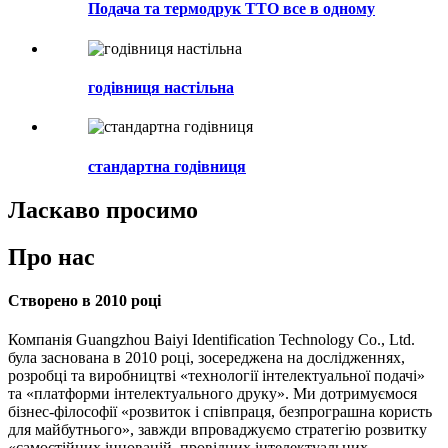
Подача та термодрук TTO все в одному
годівниця настільна
стандартна годівниця
Ласкаво просимо
Про нас
Створено в 2010 році
Компанія Guangzhou Baiyi Identification Technology Co., Ltd.
була заснована в 2010 році, зосереджена на дослідженнях,
розробці та виробництві «технології інтелектуальної подачі»
та «платформи інтелектуального друку». Ми дотримуємося
бізнес-філософії «розвиток і співпраця, безпрограшна користь
для майбутнього», завжди впроваджуємо стратегію розвитку
«самостійних інновацій, провідних інтелектуальних