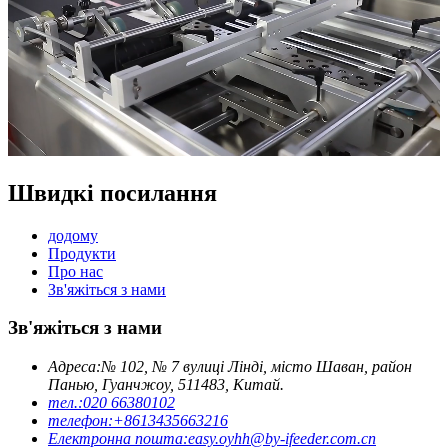
Швидкі посилання
додому
Продукти
Про нас
Зв'яжіться з нами
Зв'яжіться з нами
Адреса:
№ 102, № 7 вулиці Лінді, місто Шаван, район
Панью, Гуанчжоу, 511483, Китай.
тел.:
020 66380102
телефон:
+8613435663216
Електронна пошта:
easy.oyhh@by-ifeeder.com.cn