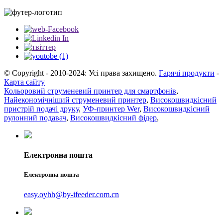
© Copyright - 2010-2024: Усі права захищено.
Гарячі продукти
-
Карта сайту
Кольоровий струменевий принтер для смартфонів
,
Найекономічніший струменевий принтер
,
Високошвидкісний
пристрій подачі друку
,
УФ-принтер Wer
,
Високошвидкісний
рулонний подавач
,
Високошвидкісний фідер
,
Електронна пошта
Електронна пошта
easy.oyhh@by-ifeeder.com.cn