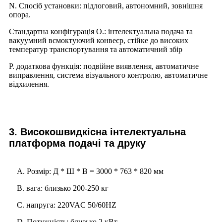
N. Спосіб установки: підлоговий, автономний, зовнішня
опора.
Стандартна конфігурація O.: інтелектуальна подача та
вакуумний всмоктуючий конвеєр, стійке до високих
температур транспортування та автоматичний збір
P. додаткова функція: подвійне виявлення, автоматичне
виправлення, система візуального контролю, автоматичне
відхилення.
3. Високошвидкісна інтелектуальна
платформа подачі та друку
A. Розмір: Д * Ш * В = 3000 * 763 * 820 мм
B. вага: близько 200-250 кг
C. напруга: 220VAC 50/60HZ
D. Потужність: близько 2 кВт