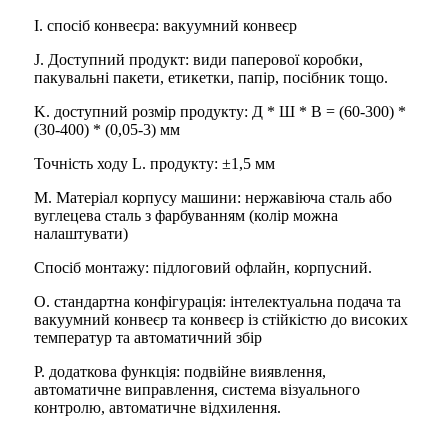
І. спосіб конвеєра: вакуумний конвеєр
J. Доступний продукт: види паперової коробки,
пакувальні пакети, етикетки, папір, посібник тощо.
K. доступний розмір продукту: Д * Ш * В = (60-300) *
(30-400) * (0,05-3) мм
Точність ходу L. продукту: ±1,5 мм
M. Матеріал корпусу машини: нержавіюча сталь або
вуглецева сталь з фарбуванням (колір можна
налаштувати)
Спосіб монтажу: підлоговий офлайн, корпусний.
O. стандартна конфігурація: інтелектуальна подача та
вакуумний конвеєр та конвеєр із стійкістю до високих
температур та автоматичний збір
P. додаткова функція: подвійне виявлення,
автоматичне виправлення, система візуального
контролю, автоматичне відхилення.