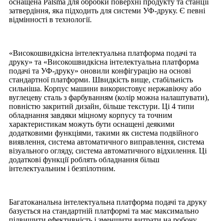
оснащена Palsma для обробки поверхні продукту та станції
затвердіння, яка підходить для системи УФ-друку. Є певні
відмінності в технології.
«Високошвидкісна інтелектуальна платформа подачі та
друку» та «Високошвидкісна інтелектуальна платформа
подачі та УФ-друку» оновили конфігурацію на основі
стандартної платформи. Швидкість вище, стабільність
сильніша. Корпус машини використовує нержавіючу або
вуглецеву сталь з фарбуванням (колір можна налаштувати),
повністю закритий дизайн, більше текстури. Ці 4 типи
обладнання завдяки міцному корпусу та точним
характеристикам можуть бути оснащені деякими
додатковими функціями, такими як система подвійного
виявлення, система автоматичного виправлення, система
візуального огляду, система автоматичного відхилення. Ці
додаткові функції роблять обладнання більш
інтелектуальним і безпілотним.
Багатоканальна інтелектуальна платформа подачі та друку
базується на стандартній платформі та має максимально
підвищити ефективність і зменшити витрати на робочу