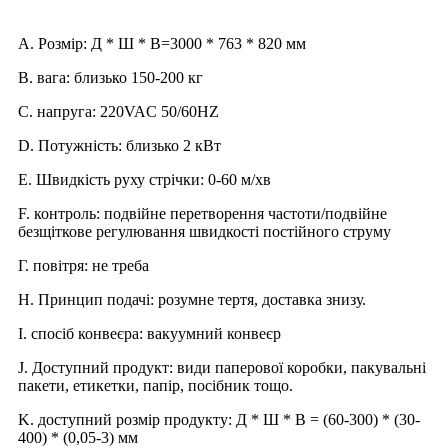
A. Розмір: Д * Ш * В=3000 * 763 * 820 мм
B. вага: близько 150-200 кг
C. напруга: 220VAC 50/60HZ
D. Потужність: близько 2 кВт
E. Швидкість руху стрічки: 0-60 м/хв
F. контроль: подвійне перетворення частоти/подвійне
безщіткове регулювання швидкості постійного струму
Г. повітря: не треба
H. Принцип подачі: розумне тертя, доставка знизу.
І. спосіб конвеєра: вакуумний конвеєр
J. Доступний продукт: види паперової коробки, пакувальні
пакети, етикетки, папір, посібник тощо.
K. доступний розмір продукту: Д * Ш * В = (60-300) * (30-
400) * (0,05-3) мм