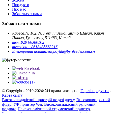
додому
Продукти
Про нас
Зв'яжіться з нами
Зв'яжіться з нами
Адреса:
№ 102, № 7 вулиці Лінді, місто Шаван, район
Панью, Гуанчжоу, 511483, Китай.
тел.:
020 66380102
телефон:
+8613435663216
Електронна пошта:
easy.oyhh@by-ifeeder.com.cn
© Copyright - 2010-2024: Усі права захищено.
Гарячі продукти
-
Карта сайту
Високошвидкісний пристрій подачі друку
,
Високошвидкісний
фідер
,
УФ-принтер Wer
,
Високошвидкісний рулонний
подавач
,
Найекономічніший струменевий принтер
,