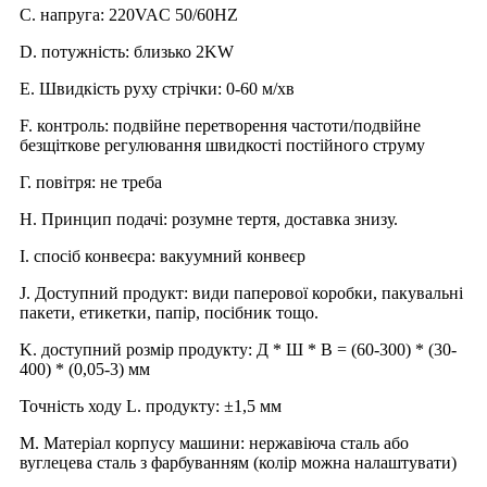
C. напруга: 220VAC 50/60HZ
D. потужність: близько 2KW
E. Швидкість руху стрічки: 0-60 м/хв
F. контроль: подвійне перетворення частоти/подвійне
безщіткове регулювання швидкості постійного струму
Г. повітря: не треба
H. Принцип подачі: розумне тертя, доставка знизу.
І. спосіб конвеєра: вакуумний конвеєр
J. Доступний продукт: види паперової коробки, пакувальні
пакети, етикетки, папір, посібник тощо.
K. доступний розмір продукту: Д * Ш * В = (60-300) * (30-
400) * (0,05-3) мм
Точність ходу L. продукту: ±1,5 мм
M. Матеріал корпусу машини: нержавіюча сталь або
вуглецева сталь з фарбуванням (колір можна налаштувати)