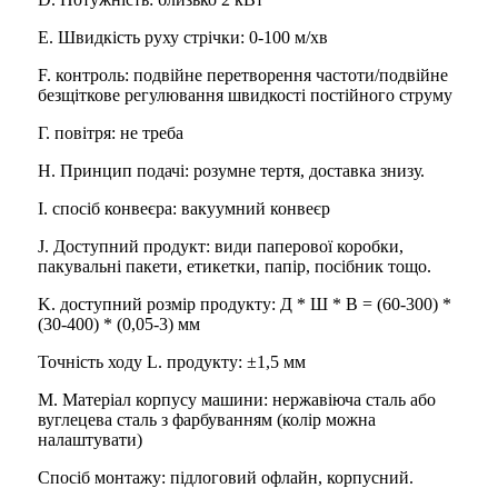
E. Швидкість руху стрічки: 0-100 м/хв
F. контроль: подвійне перетворення частоти/подвійне
безщіткове регулювання швидкості постійного струму
Г. повітря: не треба
H. Принцип подачі: розумне тертя, доставка знизу.
І. спосіб конвеєра: вакуумний конвеєр
J. Доступний продукт: види паперової коробки,
пакувальні пакети, етикетки, папір, посібник тощо.
K. доступний розмір продукту: Д * Ш * В = (60-300) *
(30-400) * (0,05-3) мм
Точність ходу L. продукту: ±1,5 мм
M. Матеріал корпусу машини: нержавіюча сталь або
вуглецева сталь з фарбуванням (колір можна
налаштувати)
Спосіб монтажу: підлоговий офлайн, корпусний.