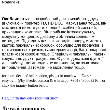
моделей)
Особливість:
він розроблений для звичайного друку
(включаючи принтер TIJ, HD DOD, маркування тощо). він
має високі вимоги до технології, всебічний сильний,
прикладний комплекс. Він приймає інтелектуальну,
модульну концепцію дизайну з обтічним зовнішнім
виглядом. Підходить для різних видів паперу, етикеток,
карток, пакувальних коробок, особливо для продуктів із
статичною електрикою, самогерметизації, багатошарової
пластикової коробки тощо. Спеціальні пакувальні пакети,
кодування, друк і трасування. Є деякі додаткові функції
для вибору, такі як подвійне виявлення, автоматичне
виправлення, автоматичне відхилення тощо.
for more detailed information, pls get in touch with Easy :
easy.oyhh@by-ifeeder.com.cn & whatsapp: +8613435663216，or
click the inquiry button below
Надішліть нам електронний лист
Деталі продукту