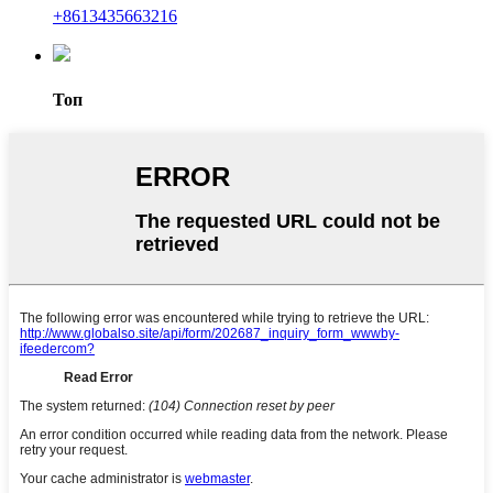
+8613435663216
Топ