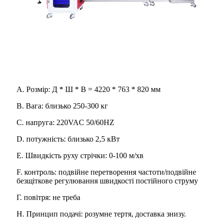
A. Розмір: Д * Ш * В = 4220 * 763 * 820 мм
B. Вага: близько 250-300 кг
C. напруга: 220VAC 50/60HZ
D. потужність: близько 2,5 кВт
E. Швидкість руху стрічки: 0-100 м/хв
F. контроль: подвійне перетворення частоти/подвійне
безщіткове регулювання швидкості постійного струму
Г. повітря: не треба
H. Принцип подачі: розумне тертя, доставка знизу.