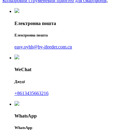
Кольоровий струменевий принтер для смартфонів
,
Електронна пошта
Електронна пошта
easy.oyhh@by-ifeeder.com.cn
WeChat
Джуді
+8613435663216
WhatsApp
WhatsApp